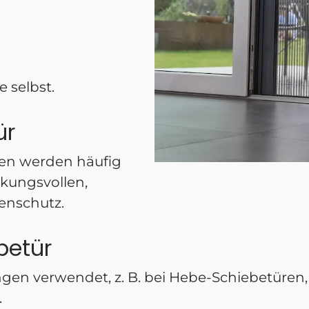
e selbst.
ür
ren werden häufig
kungsvollen,
enschutz.
betür
gen verwendet, z. B. bei Hebe-Schiebetüren,
.