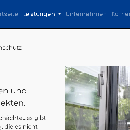
rtseite
Leistungen
Unternehmen
Karrie
nschutz
en und
ekten.
schächte…es gibt
 die es nicht